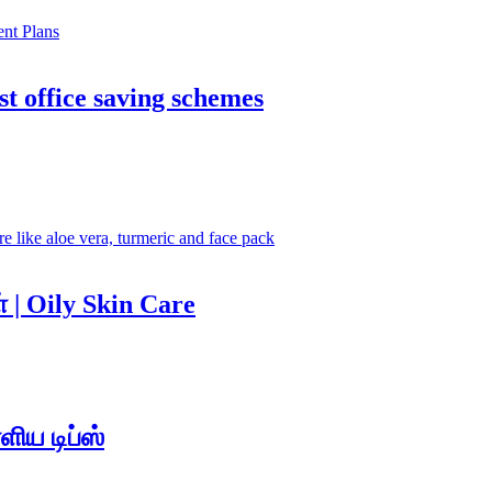
st office saving schemes
 | Oily Skin Care
ிய டிப்ஸ்