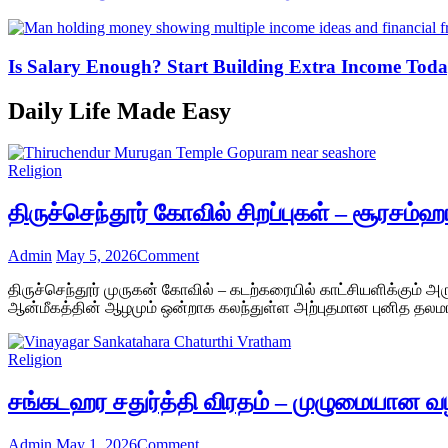
Is Salary Enough? Start Building Extra Income Toda
Daily Life Made Easy
Religion
திருச்செந்தூர் கோவில் சிறப்புகள் – சூரசம்
on
Admin
May 5, 2026
Comment
திருச்செந்தூர்
திருச்செந்தூர் முருகன் கோவில் – கடற்கரையில் காட்சியளிக்கும் அ
கோவில்
ஆன்மீகத்தின் ஆழமும் ஒன்றாக கலந்துள்ள அற்புதமான புனித தலமா
சிறப்புகள்
–
சூரசம்ஹாரம்,
Religion
பஞ்சலிங்கம்,
நாழிக்கிணறு,
சங்கடஹர சதுர்த்தி விரதம் – முழுமையான வழ
திருமண
பலன்கள்
on
Admin
May 1, 2026
Comment