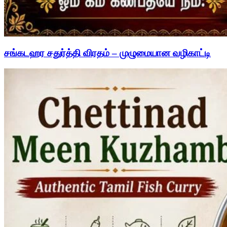
சங்கடஹர சதுர்த்தி விரதம் – முழுமையான வழிகாட்டி