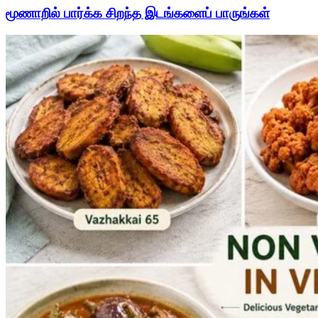
மூணாறில் பார்க்க சிறந்த இடங்களைப் பாருங்கள்