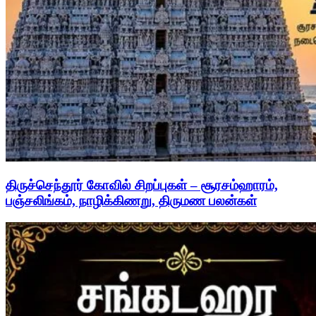
திருச்செந்தூர் கோவில் சிறப்புகள் – சூரசம்ஹாரம்,
பஞ்சலிங்கம், நாழிக்கிணறு, திருமண பலன்கள்