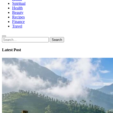
Spiritual
Health
Beauty
Recipes
Finance
Travel
Search
Search
for:
Latest Post