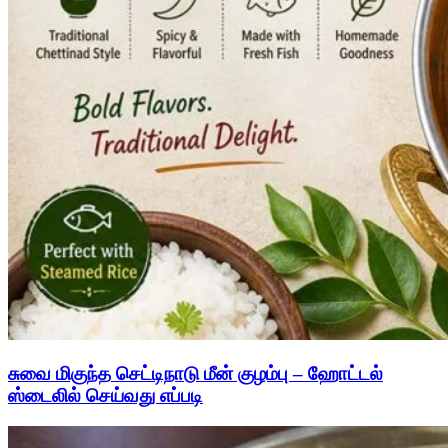
சுவை மிகுந்த செட்டிநாடு மீன் குழம்பு – ஹோட்டல்
ஸ்டைலில் செய்வது எப்படி