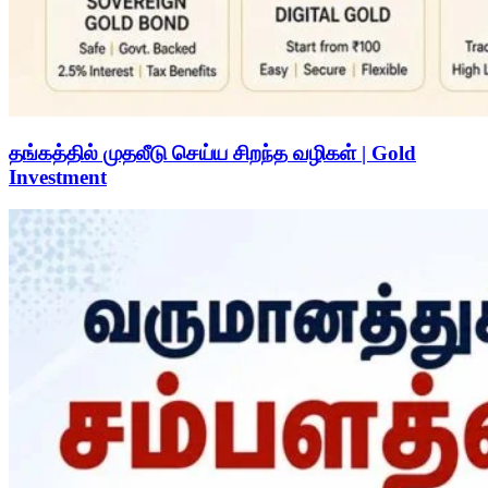
தங்கத்தில் முதலீடு செய்ய சிறந்த வழிகள் | Gold
Investment