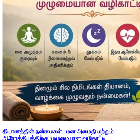
தியானத்தின் நன்மைகள் | மன அமைதி மற்றும்
ஆரோக்கியத்திற்கு முழுமையான வழிகாட்டி