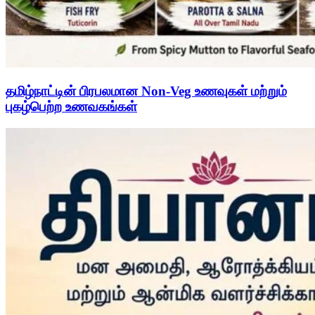
தமிழ்நாட்டின் பிரபலமான Non-Veg உணவுகள் மற்றும்
புகழ்பெற்ற உணவகங்கள்