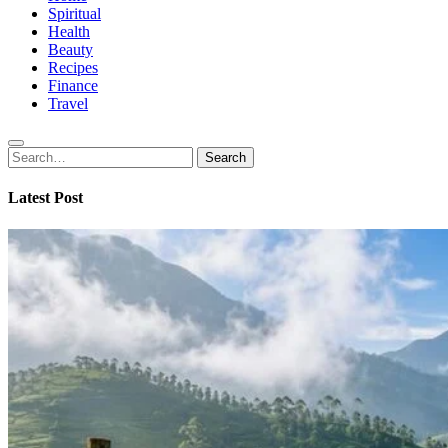
Spiritual
Health
Beauty
Recipes
Finance
Travel
Search
Search
for:
Latest Post