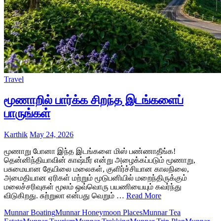
Travel
மூணாறில் பார்க்க சிறந்த இடங்களைப்
பாருங்கள்
Karthik
May 24, 2026
மூணாறு போனா இந்த இடங்களை மிஸ் பண்ணாதீங்க!
தென்னிந்தியாவின் காஷ்மீர் என்று அழைக்கப்படும் மூணாறு,
பசுமையான தேயிலை மலைகள், குளிர்ச்சியான காலநிலை,
அமைதியான ஏரிகள் மற்றும் மூடுபனியில் மறைந்திருக்கும்
மலைச்சரிவுகள் மூலம் ஒவ்வொரு பயணியையும் கவர்ந்து
விடுகிறது. சுற்றுலா என்பது வெறும் …
Read More
Munnar Boating
Munnar Honeymoon Places
Munnar Tea