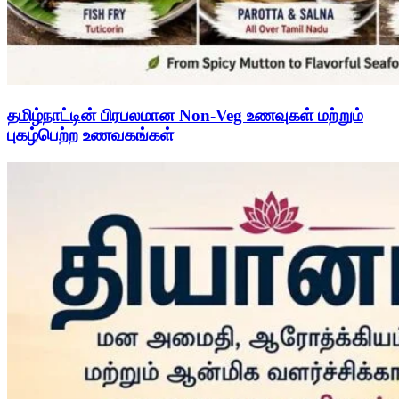
தமிழ்நாட்டின் பிரபலமான Non-Veg உணவுகள் மற்றும்
புகழ்பெற்ற உணவகங்கள்