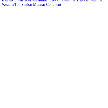
Estate
Munnar Tourism
Munnar Trekking
Munnar Trip Plan
Munnar
on
Weather
Top Station Munnar
Comment
மூணாறில்
பார்க்க
சிறந்த
இடங்களைப்
பாருங்கள்