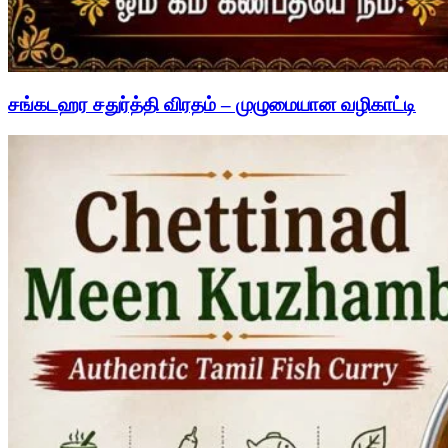
சங்கடஹர சதுர்த்தி விரதம் – முழுமையான வழிகாட்டி